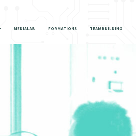
SER
MEDIALAB
FORMATIONS
TEAMBUILDING
ÉRIQUES
SER
AUX
ÉRIQUES
YLE
AUX