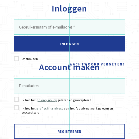
Inloggen
INLOGGEN
Onthouden
Account maken
WACHTWOORD VERGETEN?
Ik heb het
privacy policy
gelezen en geaccepteerd
Ik heb het
grafisch handvest
van het fablab-netwerk gelezen en
geaccepteerd
REGISTREREN